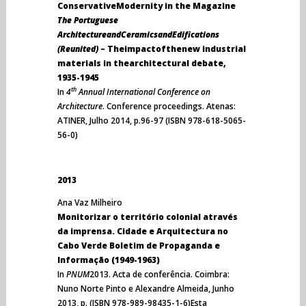
ConservativeModernity in the Magazine
The Portuguese
ArchitectureandCeramicsandEdifications
(Reunited)
– Theimpactofthenew industrial
materials in thearchitectural debate,
1935-1945
th
In
4
Annual International Conference on
Architecture
. Conference proceedings. Atenas:
ATINER, Julho 2014, p.96-97 (ISBN 978-618-5065-
56-0)
2013
Ana Vaz Milheiro
Monitorizar o território colonial através
da imprensa. Cidade e Arquitectura no
Cabo Verde Boletim de Propaganda e
Informação (1949-1963)
In
PNUM
2013. Acta de conferência. Coimbra:
Nuno Norte Pinto e Alexandre Almeida, Junho
2013, p. (ISBN 978-989-98435-1-6)Esta