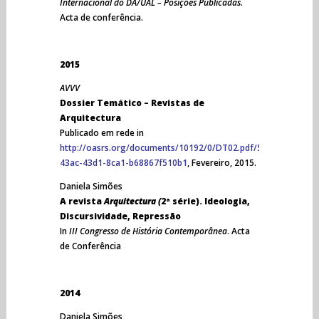
Internacional do DA/UAL – Posições Publicadas
.
Acta de conferência.
2015
AVVV
Dossier Temático – Revistas de
Arquitectura
Publicado em rede in
http://oasrs.org/documents/10192/0/DT02.pdf/5f8b1687-
43ac-43d1-8ca1-b68867f510b1
, Fevereiro, 2015.
Daniela Simões
A revista
Arquitectura (
2ª série). Ideologia,
Discursividade, Repressão
In
III Congresso de História Contemporânea
. Acta
de Conferência
2014
Daniela Simões