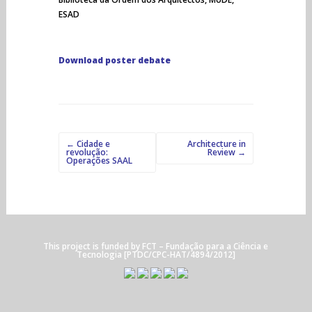
ESAD
Download poster debate
Post
←
Cidade e
Architecture in
revolução:
Review
→
Operações SAAL
navigation
This project is funded by
FCT
– Fundação para a Ciência e
Tecnologia [PTDC/CPC-HAT/4894/2012]