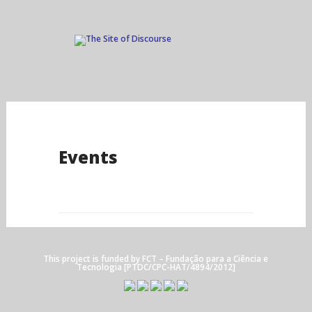
Skip
to
content
Events
This project is funded by
FCT
– Fundação para a Ciência e
Tecnologia [PTDC/CPC-HAT/4894/2012]