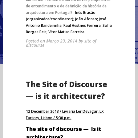
de entendimento e de definição da história da
arquitectura em Portugal?
Inês Brasão
(organizador/coordinator); João Afonso; José
António Bandeirinha; Raul Hestnes Ferreira; Sofia
Borges Reis; Vítor Matias Ferreira
Posted on
Março 23, 2014
by
site of
discourse
The Site of Discourse
— is it architecture?
12 December 2013 / Livraria Ler Devagar, LX
Factory, Lisbon / 5:30 p.m.
The site of discourse — Is it
architecture?