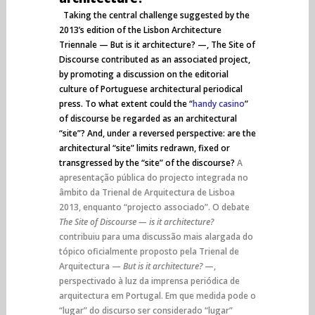
Taking the central challenge suggested by the
2013’s edition of the Lisbon Architecture
Triennale — But is it architecture? —, The Site of
Discourse contributed as an associated project,
by promoting a discussion on the editorial
culture of Portuguese architectural periodical
press. To what extent could the “
handy casino
”
of discourse be regarded as an architectural
“site”? And, under a reversed perspective: are the
architectural “site” limits redrawn, fixed or
transgressed by the “site” of the discourse?
A
apresentação pública do projecto integrada no
âmbito da Trienal de Arquitectura de Lisboa
2013, enquanto “projecto associado”. O debate
The Site of Discourse — is it architecture?
contribuiu para uma discussão mais alargada do
tópico oficialmente proposto pela Trienal de
Arquitectura —
But is it architecture?
—,
perspectivado à luz da imprensa periódica de
arquitectura em Portugal. Em que medida pode o
“lugar” do discurso ser considerado “lugar”